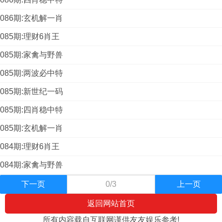
086期:玄机解一肖
085期:理财6肖王
085期:家禽与野兽
085期:两波必中特
085期:新世纪一码
085期:四肖稳中特
085期:玄机解一肖
084期:理财6肖王
084期:家禽与野兽
下一页
0/3
上一页
返回网站首页
所有内容载自互联网谨供友友娱乐参考!