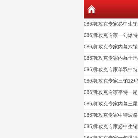
086期:攻克专家必中生销
086期:攻克专家一句爆特
086期:攻克专家内幕六销
086期:攻克专家内幕十玛
086期:攻克专家单双中特
086期:攻克专家三销12
086期:攻克专家平特一尾
086期:攻克专家内幕三尾
086期:攻克专家中特波路
085期:攻克专家必中生销
085期:攻克专家一句爆特