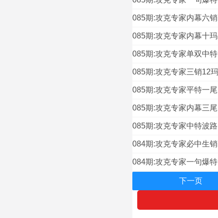
085期:攻克专家内幕六销
085期:攻克专家内幕十玛
085期:攻克专家单双中特
085期:攻克专家三销12
085期:攻克专家平特一尾
085期:攻克专家内幕三尾
085期:攻克专家中特波路
084期:攻克专家必中生销
084期:攻克专家一句爆特
下一页