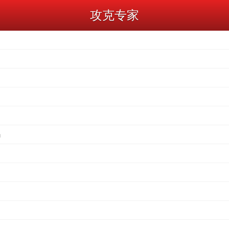
攻克专家
玛