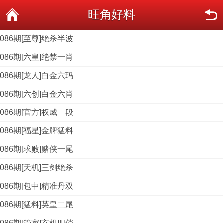
旺角好料
086期[至尊]绝杀半波
086期[六皇]绝禁一肖
086期[龙人]白金六玛
086期[六创]白金六肖
086期[官方]权威一段
086期[福星]金牌猛料
086期[求败]赌侠一尾
086期[天机]三剑绝杀
086期[包中]精准丹双
086期[猛料]英皇二尾
086期[管家]玄机四俏