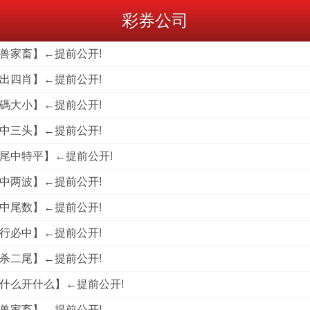
彩券公司
野兽家畜】←提前公开!
不出四肖】←提前公开!
特碼大小】←提前公开!
必中三头】←提前公开!
一尾中特平】←提前公开!
必中两波】←提前公开!
必中尾数】←提前公开!
三行必中】←提前公开!
稳杀二尾】←提前公开!
买什么开什么】←提前公开!
野兽家畜】←提前公开!