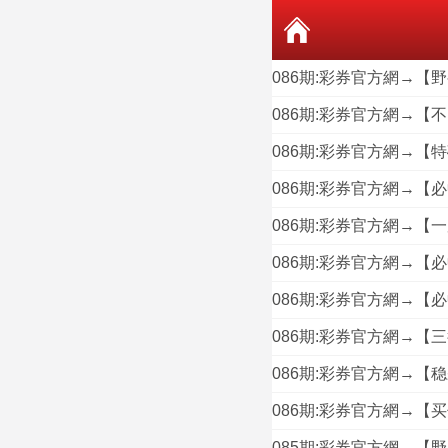
086期:彩券官方網→【
086期:彩券官方網→【
086期:彩券官方網→【
086期:彩券官方網→【
086期:彩券官方網→【
086期:彩券官方網→【
086期:彩券官方網→【
086期:彩券官方網→【
086期:彩券官方網→【
086期:彩券官方網→【
085期:彩券官方網→【