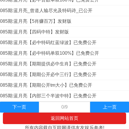
085期:蓝月亮_曾道人输尽光及特码诗_已公开
085期:蓝月亮【5肖赚百万】发财版
085期:蓝月亮【四码中特】发财版
085期:蓝月亮【必中特码红蓝绿波】已免费公开
085期:蓝月亮【必中特码单双100%】已免费公开
085期:蓝月亮【期期提供必中生肖】已免费公开
085期:蓝月亮【期期公开必中三行】已免费公开
085期:蓝月亮【期期公开tm大小】已免费公开
085期:蓝月亮【内部三个半波中特】已免费公开
下一页
0/9
上一页
返回网站首页
所有内容载自互联网谨供友友娱乐参考!