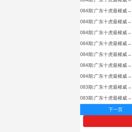
084期:广东十虎最權威
084期:广东十虎最權威
084期:广东十虎最權威
084期:广东十虎最權威
084期:广东十虎最權威
084期:广东十虎最權威
084期:广东十虎最權威
083期:广东十虎最權威
083期:广东十虎最權威
下一页