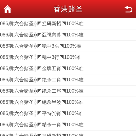
香港赌圣
086期:六合赌圣╬◤捉码新招◥100%准
086期:六合赌圣╬◤亞視內幕◥100%准
086期:六合赌圣╬◤稳中3头◥100%准
086期:六合赌圣╬◤稳中3行◥100%准
086期:六合赌圣╬◤金牌五肖◥100%准
086期:六合赌圣╬◤绝杀二肖◥100%准
086期:六合赌圣╬◤绝杀二尾◥100%准
086期:六合赌圣╬◤绝杀半波◥100%准
086期:六合赌圣╬◤平特⑴肖◥100%准
086期:六合赌圣╬◤精杀一肖◥100%准
085期:六合赌圣╬◤捉码新招◥100%准