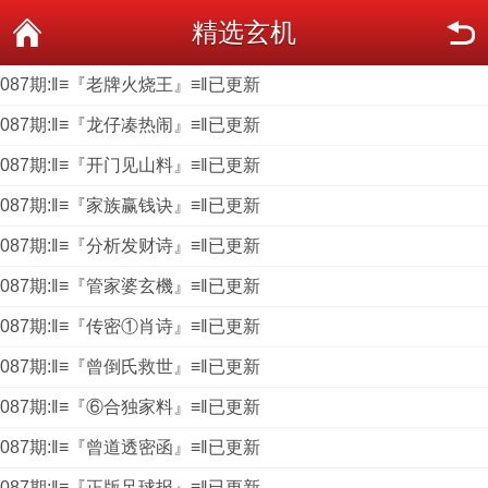
精选玄机
087期:‖≡『老牌火烧王』≡‖已更新
087期:‖≡『龙仔凑热闹』≡‖已更新
087期:‖≡『开门见山料』≡‖已更新
087期:‖≡『家族赢钱诀』≡‖已更新
087期:‖≡『分析发财诗』≡‖已更新
087期:‖≡『管家婆玄機』≡‖已更新
087期:‖≡『传密①肖诗』≡‖已更新
087期:‖≡『曾倒氏救世』≡‖已更新
087期:‖≡『⑥合独家料』≡‖已更新
087期:‖≡『曾道透密函』≡‖已更新
087期:‖≡『正版足球报』≡‖已更新