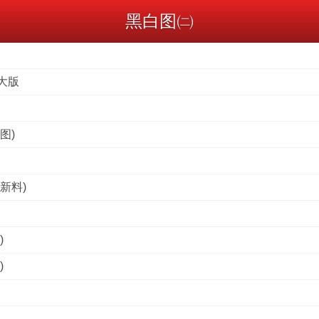
黑白图㈡
大版
图)
新料)
)
)