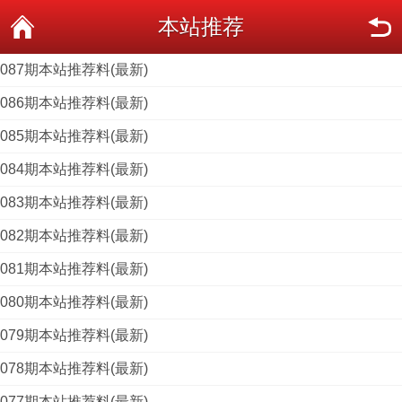
本站推荐
087期本站推荐料(最新)
086期本站推荐料(最新)
085期本站推荐料(最新)
084期本站推荐料(最新)
083期本站推荐料(最新)
082期本站推荐料(最新)
081期本站推荐料(最新)
080期本站推荐料(最新)
079期本站推荐料(最新)
078期本站推荐料(最新)
077期本站推荐料(最新)