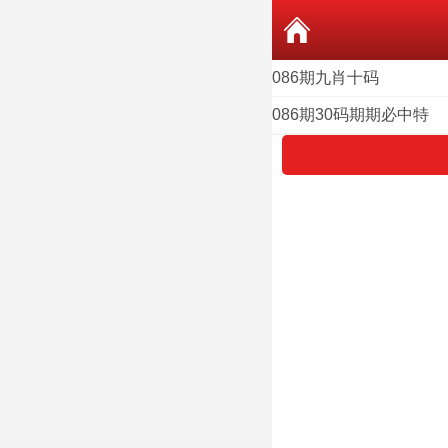
086期九肖十码
086期30码期期必中特