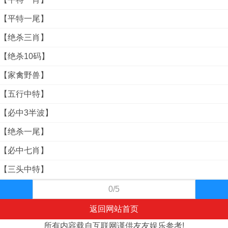
料【平特一尾】
料【绝杀三肖】
料【绝杀10码】
料【家禽野兽】
料【五行中特】
料【必中3半波】
料【绝杀一尾】
料【必中七肖】
料【三头中特】
0/5
返回网站首页
所有内容载自互联网谨供友友娱乐参考!