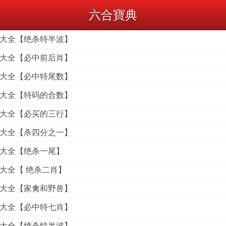
六合寶典
料大全【绝杀特半波】
料大全【必中前后肖】
料大全【必中特尾数】
料大全【特码的合数】
料大全【必买的三行】
料大全【杀四分之一】
料大全【绝杀一尾】
料大全【 绝杀二肖】
料大全【家禽和野兽】
料大全【必中特七肖】
料大全【绝杀特半波】