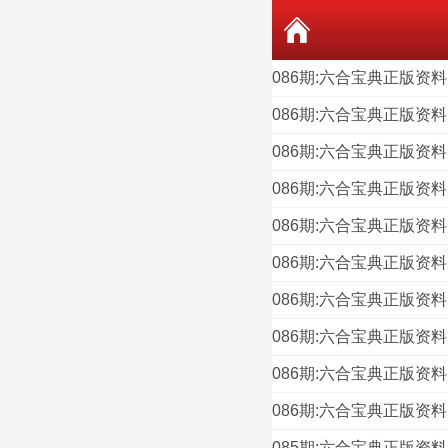
086期:六合宝典正版资
086期:六合宝典正版资
086期:六合宝典正版资
086期:六合宝典正版资
086期:六合宝典正版资
086期:六合宝典正版资
086期:六合宝典正版资
086期:六合宝典正版资
086期:六合宝典正版资
086期:六合宝典正版资
085期:六合宝典正版资