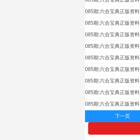
085期:六合宝典正版资
085期:六合宝典正版资
085期:六合宝典正版资
085期:六合宝典正版资
085期:六合宝典正版资
085期:六合宝典正版资
085期:六合宝典正版资
085期:六合宝典正版资
085期:六合宝典正版资
下一页