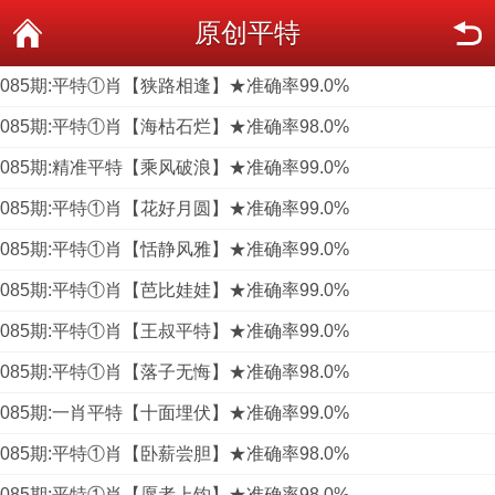
原创平特
085期:平特①肖【狭路相逢】★准确率99.0%
085期:平特①肖【海枯石烂】★准确率98.0%
085期:精准平特【乘风破浪】★准确率99.0%
085期:平特①肖【花好月圆】★准确率99.0%
085期:平特①肖【恬静风雅】★准确率99.0%
085期:平特①肖【芭比娃娃】★准确率99.0%
085期:平特①肖【王叔平特】★准确率99.0%
085期:平特①肖【落子无悔】★准确率98.0%
085期:一肖平特【十面埋伏】★准确率99.0%
085期:平特①肖【卧薪尝胆】★准确率98.0%
085期:平特①肖【愿者上钩】★准确率98.0%