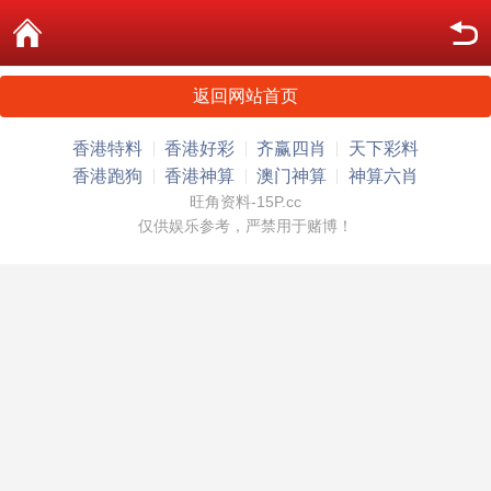
返回网站首页
香港特料
香港好彩
齐赢四肖
天下彩料
香港跑狗
香港神算
澳门神算
神算六肖
旺角资料-15P.cc
仅供娱乐参考，严禁用于赌博！