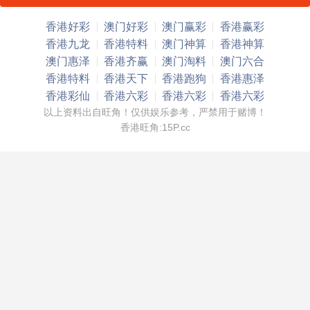
香港好彩
澳门好彩
澳门赢彩
香港赢彩
香港九龙
香港特料
澳门神算
香港神算
澳门惠泽
香港齐赢
澳门淘料
澳门六合
香港特料
香港天下
香港跑狗
香港惠泽
香港彩仙
香港六彩
香港六彩
香港六彩
以上资料出自旺角！仅供娱乐参考，严禁用于赌博！
香港旺角:15P.cc