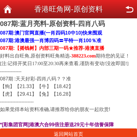
香港旺角网-原创资料
087期:蓝月亮料-原创资料-四肖八码
087期:澳门官网直播(一肖四码10中10)快来围观
087期:港澳最强一肖博四码〓平特一肖100％准
087期:【摇钱树】内部三期一码★推荐-港澳直播
好料出自旺角,原创资料旺角精选-
388223.com
期待您的见证！
[注:记得开奖日17:00至20:30再来查看,谨防有变动!没改即固!]
--------------
087
期 :天天好彩-四肖八码？？准
【狗】【21.33】【牛】【18.42】
【虎】【29.41】【兔】【16.28】
----------------------
如果觉得本站资料准确,请推荐给你的朋友一起欣赏!
*[彩集团官网]港澳六合99倍注册送29元十年信誉保障
返回网站首页