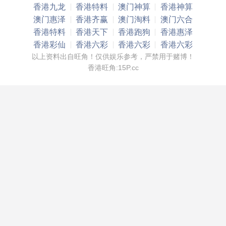
香港九龙
香港特料
澳门神算
香港神算
澳门惠泽
香港齐赢
澳门淘料
澳门六合
香港特料
香港天下
香港跑狗
香港惠泽
香港彩仙
香港六彩
香港六彩
香港六彩
以上资料出自旺角！仅供娱乐参考，严禁用于赌博！
香港旺角:15P.cc