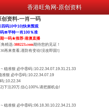
香港旺角网-原创资料
-原创资料-一肖一码
肖四码10中10)快来围观
四码〓平特一肖100％准
三期一码★推荐-港澳直播
角精选-
388223.com
期待您的见证！
0:30再来查看,谨防有变动!没改即固!]
 稳准狠 必中⑧码::10.22.34.07.19.31.21.33
 稳准狠 必中⑤码::
10.22.34
.
07.19
:10.22.34
2)下注20万.信心100%.请把握机会!
 稳准狠 必中⑧码::06.18.30.10.22.34.21.33