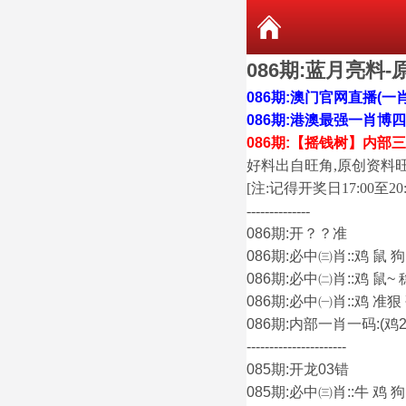
086期:蓝月亮料
086期:澳门官网直播(一
086期:港澳最强一肖博
086期:【摇钱树】内部
好料出自旺角,原创资料旺
[注:记得开奖日17:00至2
--------------
086期:开？？准
086期:必中㈢肖::鸡 鼠 狗 ~
086期:必中㈡肖::
鸡 鼠
~
086期:必中㈠肖::鸡 准狠 码:
086期:内部一肖一码:(鸡2
----------------------
085期:开龙03错
085期:必中㈢肖::牛 鸡 狗 ~