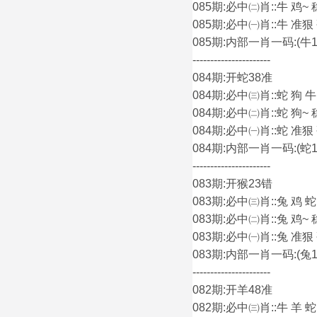
085期:必中㈡肖::
牛 鸡
~
085期:必中㈠肖::牛 准狠 码:
085期:内部一肖一码:(牛1
----------------------
084期:开蛇38准
084期:必中㈢肖::蛇 狗 牛 ~
084期:必中㈡肖::
蛇 狗
~
084期:必中㈠肖::蛇 准狠 码:
084期:内部一肖一码:(蛇1
----------------------
083期:开猴23错
083期:必中㈢肖::兔 鸡 蛇 ~
083期:必中㈡肖::
兔 鸡
~
083期:必中㈠肖::兔 准狠 码:
083期:内部一肖一码:(兔1
----------------------
082期:开羊48准
082期:必中㈢肖::牛 羊 蛇 ~