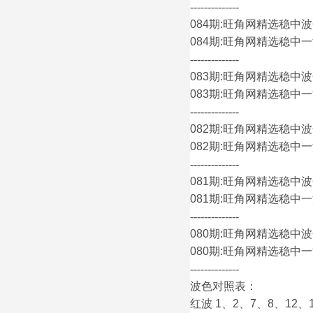
--------------
084期:旺角网精选稳中
084期:旺角网精选稳中
--------------
083期:旺角网精选稳中
083期:旺角网精选稳中
--------------
082期:旺角网精选稳中
082期:旺角网精选稳中
--------------
081期:旺角网精选稳中
081期:旺角网精选稳中
--------------
080期:旺角网精选稳中
080期:旺角网精选稳中
--------------
波色对照表：
红波 1、2、7、8、12、1