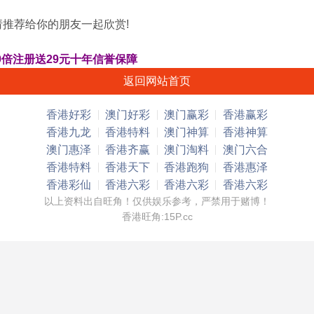
请推荐给你的朋友一起欣赏!
99倍注册送29元十年信誉保障
返回网站首页
香港好彩
澳门好彩
澳门赢彩
香港赢彩
香港九龙
香港特料
澳门神算
香港神算
澳门惠泽
香港齐赢
澳门淘料
澳门六合
香港特料
香港天下
香港跑狗
香港惠泽
香港彩仙
香港六彩
香港六彩
香港六彩
以上资料出自旺角！仅供娱乐参考，严禁用于赌博！
香港旺角:15P.cc