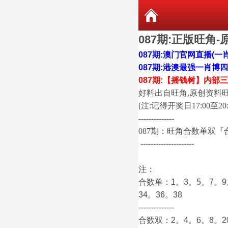
087期:正版旺角
087期:澳门官网直播(一
087期:港澳最强一肖博
087期:【摇钱树】内部
好料出自旺角,原创资料旺
[注:记得开奖日17:00至2
--------------
087期：旺角合数单双『
---------------------
注：
合数单：1。3。5。7。9。
34。36。38
--------------
合数双：2。4。6。8。20