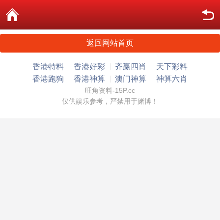
返回网站首页
香港特料
香港好彩
齐赢四肖
天下彩料
香港跑狗
香港神算
澳门神算
神算六肖
旺角资料-15P.cc
仅供娱乐参考，严禁用于赌博！