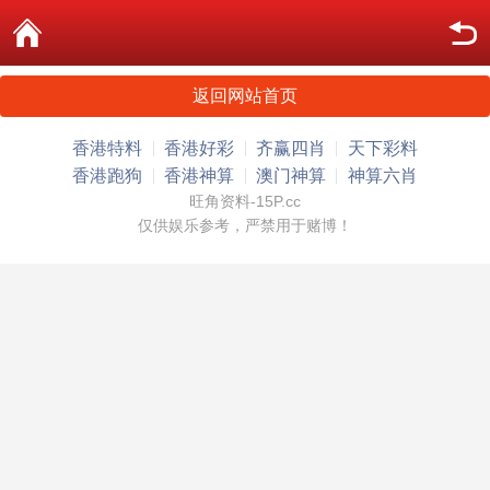
返回网站首页
香港特料
香港好彩
齐赢四肖
天下彩料
香港跑狗
香港神算
澳门神算
神算六肖
旺角资料-15P.cc
仅供娱乐参考，严禁用于赌博！