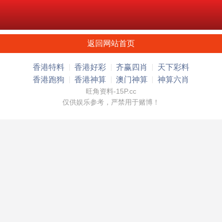
返回网站首页
香港特料
香港好彩
齐赢四肖
天下彩料
香港跑狗
香港神算
澳门神算
神算六肖
旺角资料-15P.cc
仅供娱乐参考，严禁用于赌博！