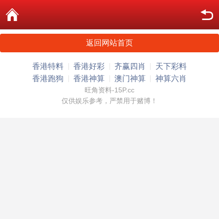
返回网站首页
香港特料
香港好彩
齐赢四肖
天下彩料
香港跑狗
香港神算
澳门神算
神算六肖
旺角资料-15P.cc
仅供娱乐参考，严禁用于赌博！