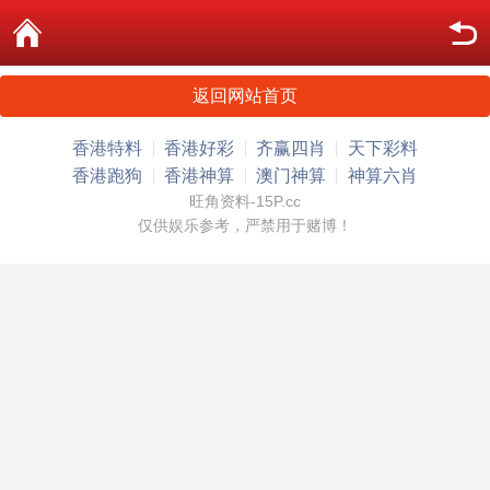
返回网站首页
香港特料
香港好彩
齐赢四肖
天下彩料
香港跑狗
香港神算
澳门神算
神算六肖
旺角资料-15P.cc
仅供娱乐参考，严禁用于赌博！