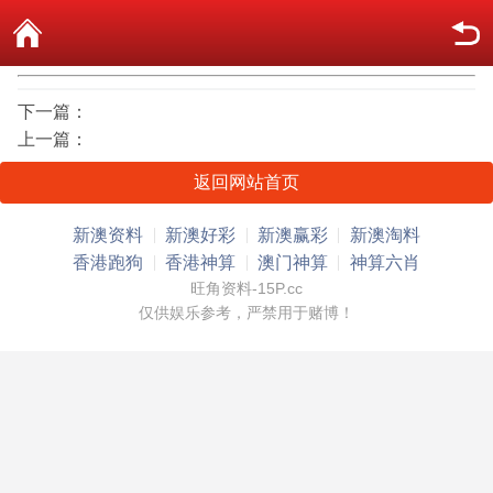
下一篇：
上一篇：
返回网站首页
新澳资料
新澳好彩
新澳赢彩
新澳淘料
香港跑狗
香港神算
澳门神算
神算六肖
旺角资料-15P.cc
仅供娱乐参考，严禁用于赌博！