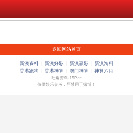
返回网站首页
新澳资料
新澳好彩
新澳赢彩
新澳淘料
香港跑狗
香港神算
澳门神算
神算六肖
旺角资料-15P.cc
仅供娱乐参考，严禁用于赌博！