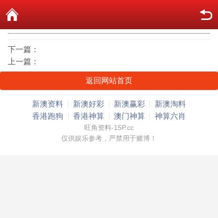
下一篇：
上一篇：
返回网站首页
新澳资料
新澳好彩
新澳赢彩
新澳淘料
香港跑狗
香港神算
澳门神算
神算六肖
旺角资料-15P.cc
仅供娱乐参考，严禁用于赌博！