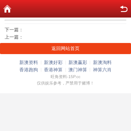
下一篇：
上一篇：
返回网站首页
新澳资料
新澳好彩
新澳赢彩
新澳淘料
香港跑狗
香港神算
澳门神算
神算六肖
旺角资料-15P.cc
仅供娱乐参考，严禁用于赌博！