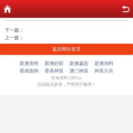
下一篇：
上一篇：
返回网站首页
新澳资料
新澳好彩
新澳赢彩
新澳淘料
香港跑狗
香港神算
澳门神算
神算六肖
旺角资料-15P.cc
仅供娱乐参考，严禁用于赌博！