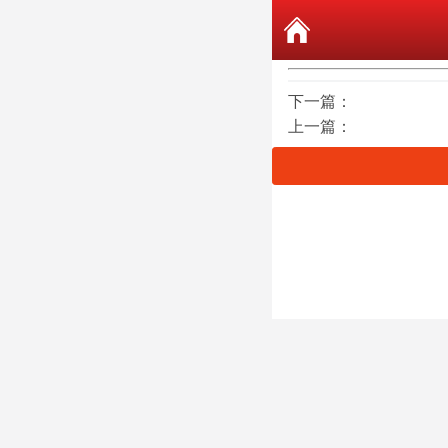
下一篇：
上一篇：