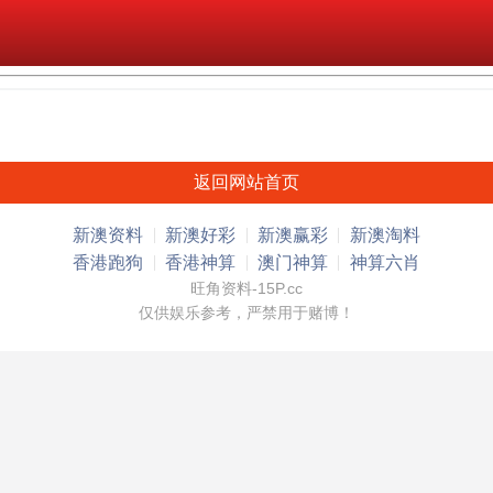
返回网站首页
新澳资料
新澳好彩
新澳赢彩
新澳淘料
香港跑狗
香港神算
澳门神算
神算六肖
旺角资料-15P.cc
仅供娱乐参考，严禁用于赌博！