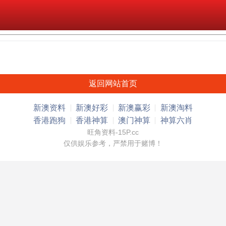
返回网站首页
新澳资料
新澳好彩
新澳赢彩
新澳淘料
香港跑狗
香港神算
澳门神算
神算六肖
旺角资料-15P.cc
仅供娱乐参考，严禁用于赌博！