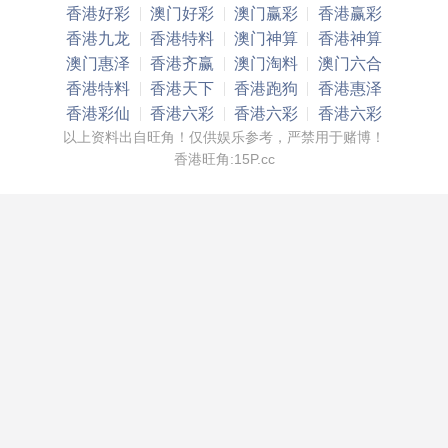
香港好彩
澳门好彩
澳门赢彩
香港赢彩
香港九龙
香港特料
澳门神算
香港神算
澳门惠泽
香港齐赢
澳门淘料
澳门六合
香港特料
香港天下
香港跑狗
香港惠泽
香港彩仙
香港六彩
香港六彩
香港六彩
以上资料出自旺角！仅供娱乐参考，严禁用于赌博！
香港旺角:15P.cc